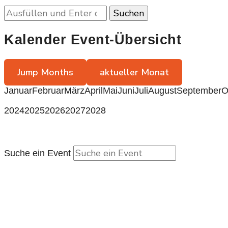
Suchst
du
nach
Kalender Event-Übersicht
etwas?
Jump Months
aktueller Monat
Januar
Februar
März
April
Mai
Juni
Juli
August
September
O
2024
2025
2026
2027
2028
Suche ein Event