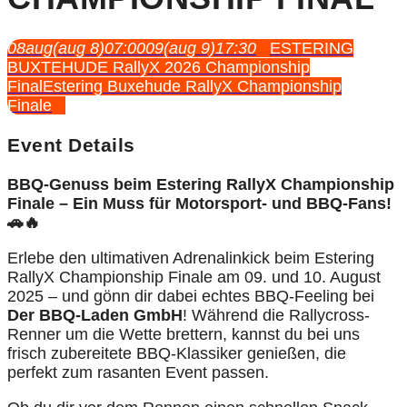
08
aug
(aug 8)
07:00
09
(aug 9)
17:30
ESTERING
BUXTEHUDE RallyX 2026 Championship
Final
Estering Buxehude RallyX Championship
Finale
Event Details
BBQ-Genuss beim Estering RallyX Championship
Finale – Ein Muss für Motorsport- und BBQ-Fans!
🚗🔥
Erlebe den ultimativen Adrenalinkick beim Estering
RallyX Championship Finale am 09. und 10. August
2025 – und gönn dir dabei echtes BBQ-Feeling bei
Der BBQ-Laden GmbH
! Während die Rallycross-
Renner um die Wette brettern, kannst du bei uns
frisch zubereitete BBQ-Klassiker genießen, die
perfekt zum rasanten Event passen.