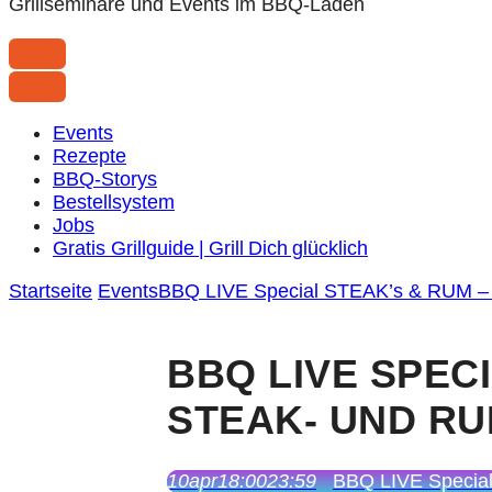
Grillseminare und Events im BBQ-Laden
Events
Rezepte
BBQ-Storys
Bestellsystem
Jobs
Gratis Grillguide | Grill Dich glücklich
Startseite
Events
BBQ LIVE Special STEAK’s & RUM – 
BBQ LIVE SPECI
STEAK- UND R
10
apr
18:00
23:59
BBQ LIVE Special