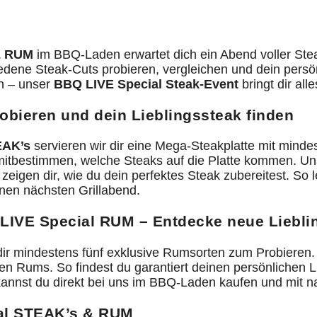
& RUM
im BBQ-Laden erwartet dich ein Abend voller Stea
dene Steak-Cuts probieren, vergleichen und dein persön
on – unser
BBQ LIVE Special Steak-Event
bringt dir al
obieren und dein Lieblingssteak finden
EAK’s
servieren wir dir eine Mega-Steakplatte mit minde
 mitbestimmen, welche Steaks auf die Platte kommen. Uns
zeigen dir, wie du dein perfektes Steak zubereitest. So
inen nächsten Grillabend.
IVE Special RUM – Entdecke neue Liebli
dir mindestens fünf exklusive Rumsorten zum Probieren
n Rums. So findest du garantiert deinen persönlichen L
 kannst du direkt bei uns im BBQ-Laden kaufen und mit
al STEAK’s & RUM