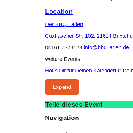
Location
Der BBQ-Laden
Cuxhavener Str. 102, 21614 Buxteh
04161 7323123
info@bbq-laden.de
weitere Events
Hol´s Dir für Deinen Kalender
für Dei
Expand
Teile dieses Event
Navigation