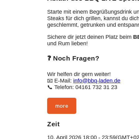
Starte mit einem Begrüßungsdrink un
Steaks für dich grillen, kannst du 
geschlemmt, getrunken und entspannt
Sichere dir jetzt deinen Platz beim
B
und Rum lieben!
❓ Noch Fragen?
Wir helfen dir gern weiter!
📧 E-Mail:
info@bbq-laden.de
📞 Telefon: 04161 732 31 23
more
Zeit
10. April 2026
18:00
-
23:59
(GMT+02