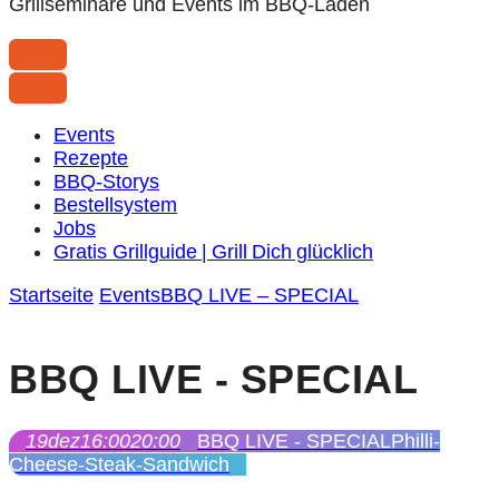
Grillseminare und Events im BBQ-Laden
Events
Rezepte
BBQ-Storys
Bestellsystem
Jobs
Gratis Grillguide | Grill Dich glücklich
Startseite
Events
BBQ LIVE – SPECIAL
BBQ LIVE - SPECIAL
19
dez
16:00
20:00
BBQ LIVE - SPECIAL
Philli-
Cheese-Steak-Sandwich