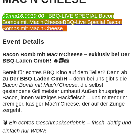
09
mai
16:00
19:00
BBQ-LIVE SPECIAL Bacon
Bombs mit Mac'n'Cheese
BBQ-Live Special Bacon
Bombs mit Mac'n'Cheese
Event Details
Bacon Bomb mit Mac’n’Cheese – exklusiv bei Der
BBQ-Laden GmbH! 🔥🥓🧀
Bereit für echtes BBQ-Kino auf dem Teller? Dann ab
zu
Der BBQ-Laden GmbH
– denn bei uns gibt’s die
Bacon Bomb mit Mac’n’Cheese
, die selbst
gestandene Grillmeister umhaut! Außen knuspriger
Bacon, innen würziges Hackfleisch – und mittendrin:
cremiger, käsiger Mac’n’Cheese, der auf der Zunge
zergeht.
💣
Ein echtes Geschmackserlebnis – frisch, deftig und
einfach nur WOW!