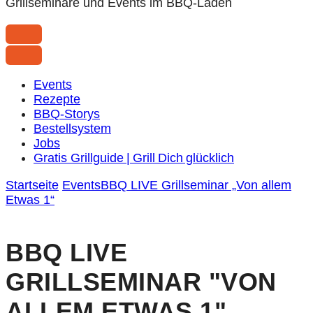
Grillseminare und Events im BBQ-Laden
Events
Rezepte
BBQ-Storys
Bestellsystem
Jobs
Gratis Grillguide | Grill Dich glücklich
Startseite
Events
BBQ LIVE Grillseminar „Von allem
Etwas 1“
BBQ LIVE
GRILLSEMINAR "VON
ALLEM ETWAS 1"